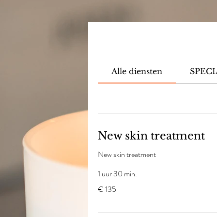
Alle diensten
SPECI
New skin treatment
New skin treatment
1 uur 30 min.
135
€ 135
euro