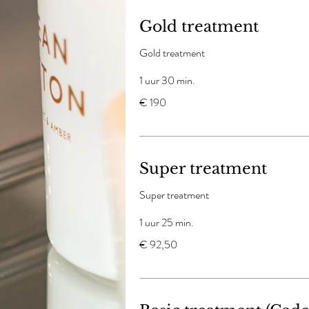
Gold treatment
Gold treatment
1 uur 30 min.
190
€ 190
euro
Super treatment
Super treatment
1 uur 25 min.
92,50
€ 92,50
euro