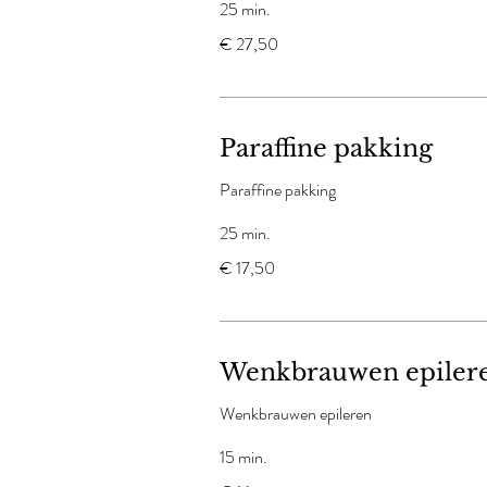
25 min.
27,50
€ 27,50
euro
Paraffine pakking
Paraffine pakking
25 min.
17,50
€ 17,50
euro
Wenkbrauwen epiler
Wenkbrauwen epileren
15 min.
16