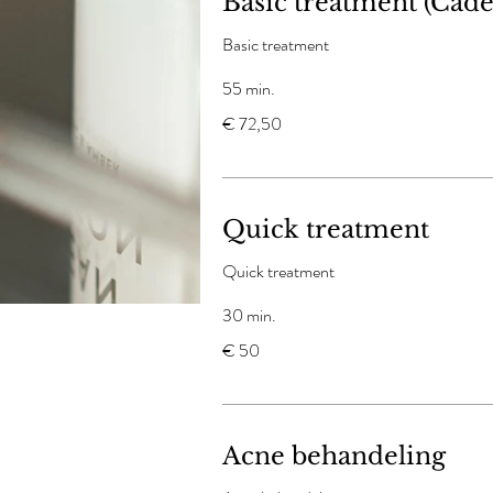
Basic treatment (Cade
Basic treatment
55 min.
72,50
€ 72,50
euro
Quick treatment
Quick treatment
30 min.
50
€ 50
euro
Acne behandeling