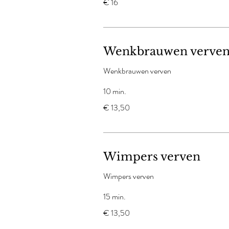
€ 16
euro
Wenkbrauwen verve
Wenkbrauwen verven
10 min.
13,50
€ 13,50
euro
Wimpers verven
Wimpers verven
15 min.
13,50
€ 13,50
euro