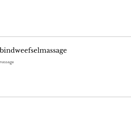
. bindweefselmassage
smassage