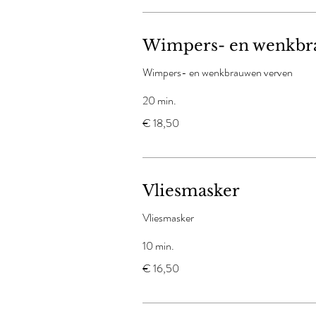
Wimpers- en wenkbr
Wimpers- en wenkbrauwen verven
20 min.
18,50
€ 18,50
euro
Vliesmasker
Vliesmasker
10 min.
16,50
€ 16,50
euro