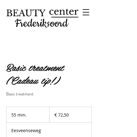
center
BEAUTY
Frederiksoord
Basic treatment
(Cadeau tip!)
Basic treatment
72,50
euro
55 min.
5
€ 72,50
5
m
Eesveenseweg
i