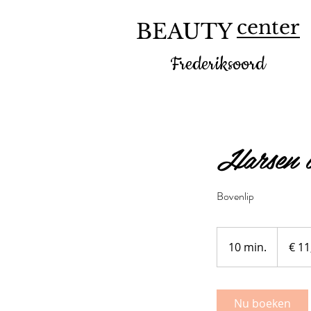
center
BEAUTY
Frederiksoord
Harsen b
Bovenlip
11,50
euro
10 min.
1
€ 11
0
m
i
Nu boeken